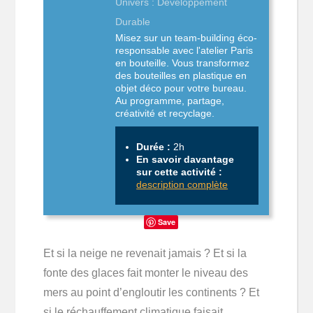
Univers : Développement
Durable
Misez sur un team-building éco-
responsable avec l'atelier Paris
en bouteille. Vous transformez
des bouteilles en plastique en
objet déco pour votre bureau.
Au programme, partage,
créativité et recyclage.
Durée :
2h
En savoir davantage
sur cette activité :
description complète
Save
Et si la neige ne revenait jamais ? Et si la
fonte des glaces fait monter le niveau des
mers au point d’engloutir les continents ? Et
si le réchauffement climatique faisait