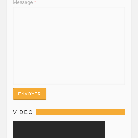
Message
*
VIDÉO