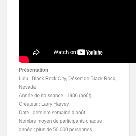
Présentation
Lieu : Black Rock City, Désert de Black Rock,
Nevada
Année de naissance : 1986 (août)
Créateur : Larry Harvey
Date : dernière semaine d’août
Nombre moyen de participants chaque
année : plus de 50 000 personnes