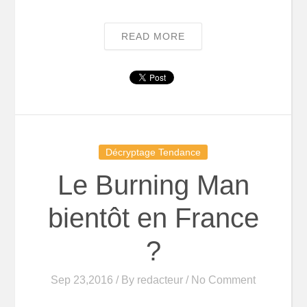
READ MORE
Décryptage Tendance
Le Burning Man
bientôt en France
?
Sep 23,2016 / By
redacteur
/ No Comment