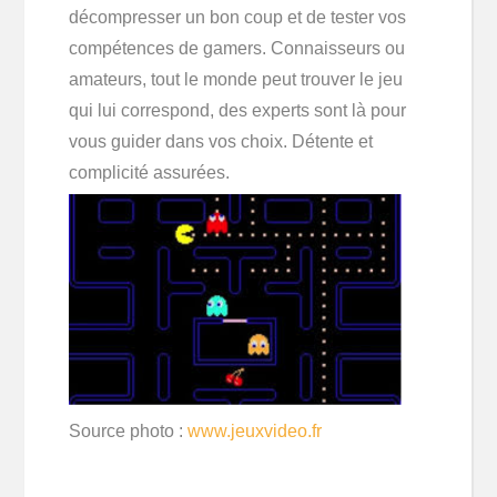
décompresser un bon coup et de tester vos
compétences de gamers. Connaisseurs ou
amateurs, tout le monde peut trouver le jeu
qui lui correspond, des experts sont là pour
vous guider dans vos choix. Détente et
complicité assurées.
Source photo :
www.jeuxvideo.fr