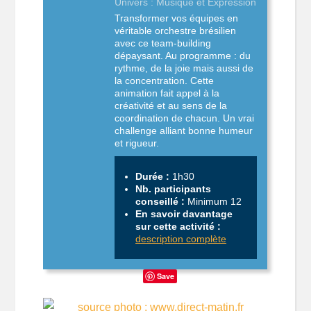
Univers : Musique et Expression
Transformer vos équipes en
véritable orchestre brésilien
avec ce team-building
dépaysant. Au programme : du
rythme, de la joie mais aussi de
la concentration. Cette
animation fait appel à la
créativité et au sens de la
coordination de chacun. Un vrai
challenge alliant bonne humeur
et rigueur.
Durée :
1h30
Nb. participants
conseillé :
Minimum 12
En savoir davantage
sur cette activité :
description complète
Save