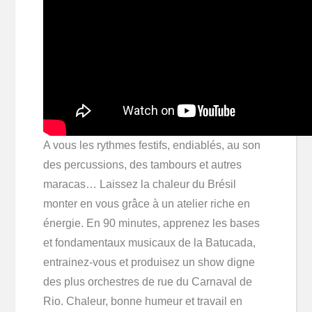
A vous les rythmes festifs, endiablés, au son
des percussions, des tambours et autres
maracas… Laissez la chaleur du Brésil
monter en vous grâce à un atelier riche en
énergie. En 90 minutes, apprenez les bases
et fondamentaux musicaux de la Batucada,
entrainez-vous et produisez un show digne
des plus orchestres de rue du Carnaval de
Rio. Chaleur, bonne humeur et travail en