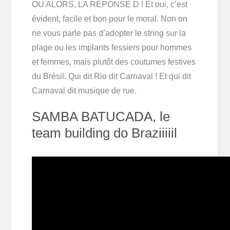
OU ALORS, LA REPONSE D ! Et oui, c’est
évident, facile et bon pour le moral. Non on
ne vous parle pas d’adopter le string sur la
plage ou les implants fessiers pour hommes
et femmes, mais plutôt des coutumes festives
du Brésil. Qui dit Rio dit Carnaval ! Et qui dit
Carnaval dit musique de rue.
SAMBA BATUCADA, le
team building do Braziiiiil