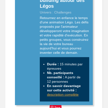
building autour des
Légos
Univers : Challenges
Retournez en enfance le temps
d'une animation Légo. Les défis
proposés par l'animateur
développeront votre imagination
et votre rapidité d'exécution. En
petits groupes, vous construirez
la vie de votre bureau
aujourd'hui et vous pourrez
inventer celle de demain.
Durée :
15 minutes par
épreuves
Nb. participants
conseillé :
A partir de
12 personnes
En savoir davantage
sur cette activité :
description complète
Save