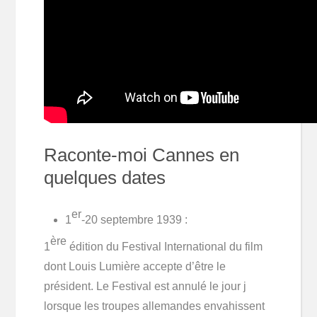
Raconte-moi Cannes en
quelques dates
er
1
-20 septembre 1939 :
ère
1
édition du Festival International du film
dont Louis Lumière accepte d’être le
président. Le Festival est annulé le jour j
lorsque les troupes allemandes envahissent