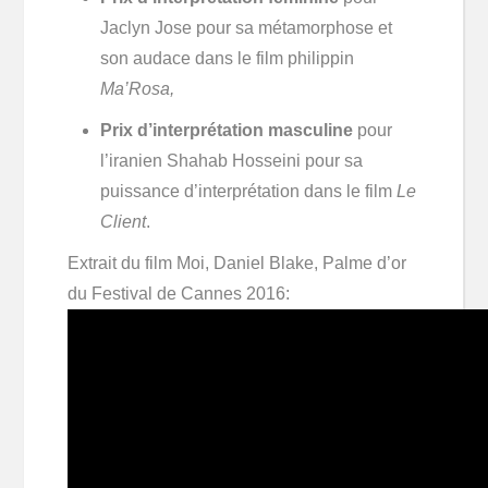
Jaclyn Jose pour sa métamorphose et
son audace dans le film philippin
Ma’Rosa,
Prix d’interprétation masculine
pour
l’iranien Shahab Hosseini pour sa
puissance d’interprétation dans le film
Le
Client
.
Extrait du film Moi, Daniel Blake, Palme d’or
du Festival de Cannes 2016: