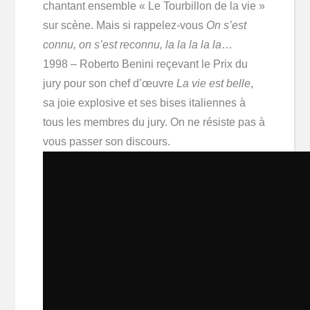
chantant ensemble « Le Tourbillon de la vie »
sur scène. Mais si rappelez-vous
On s’est
connu, on s’est reconnu, la la la la la
…
1998 – Roberto Benini reçevant le Prix du
jury pour son chef d’œuvre
La vie est belle
,
sa joie explosive et ses bises italiennes à
tous les membres du jury. On ne résiste pas à
vous passer son discours.