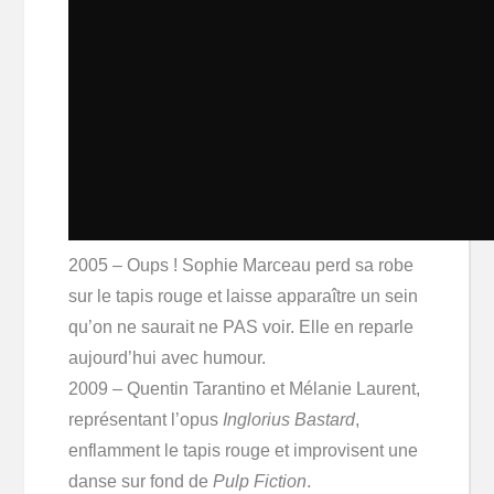
2005 – Oups ! Sophie Marceau perd sa robe
sur le tapis rouge et laisse apparaître un sein
qu’on ne saurait ne PAS voir. Elle en reparle
aujourd’hui avec humour.
2009 – Quentin Tarantino et Mélanie Laurent,
représentant l’opus
Inglorius Bastard
,
enflamment le tapis rouge et improvisent une
danse sur fond de
Pulp Fiction
.