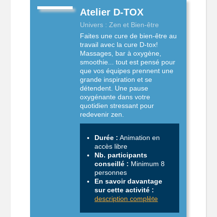
Atelier D-TOX
Univers : Zen et Bien-être
Faites une cure de bien-être au
travail avec la cure D-tox!
Massages, bar à oxygène,
smoothie... tout est pensé pour
que vos équipes prennent une
grande inspiration et se
détendent. Une pause
oxygénante dans votre
quotidien stressant pour
redevenir zen.
Durée :
Animation en
accès libre
Nb. participants
conseillé :
Minimum 8
personnes
En savoir davantage
sur cette activité :
description complète